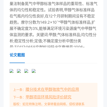
量法制备氮气中甲醇标准气体样品的重现性、标准气
体的均匀性和稳定性。试验表明,甲醇气体标准样品
在气瓶内均匀性良好,在12个月研制期间没有不稳定
趋势。摩尔分数为149.2×10ˉ°甲醇气体标准样品,扩
展不确定度为3%,能够满足环境污染源废气中甲醇气
体监测的要求。关键词:甲醇;气体标准样品;均匀性分
析;稳定性分析;定值;不确定度分析中图分类
号:TQ117;0659文献标识码:B文章编号:1006-
2009(2014)02-0052-04Study on Development
论文截图
of Standard Methanol Gas SampleLIU Tao, FAN
Qiang, WANG Shuai-bin, LU Xing-dong, TIAN
Wen(Ministry of Environmental Protection,
Institute of Reference Materials, Beijing 100029,
ChinaAbstract: A methodology for developing
膜分技术在甲醇弛放气中的应用
上一条：
the CrM of methanol in nitrogen was described
in the paper. Thereproducibly of the preparing
甲醇项目环境风险评价研究
下一条：
method the homogeneity and long-term
版权：如无特殊注明，文章转载自网络，侵权请联系