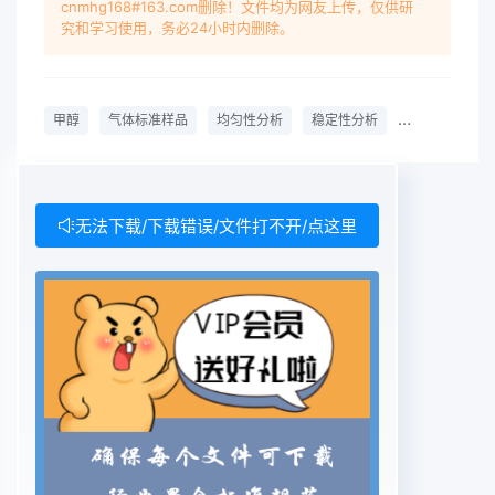
cnmhg168#163.com删除！文件均为网友上传，仅供研
stability of methanol standard gas were
究和学习使用，务必24小时内删除。
evaluated. The results indicated that standard
gas was homogeneous and there are no
systematic changes in concertrations of
甲醇
气体标准样品
均匀性分析
稳定性分析
定值
不确
methanol in nitrogen were detected during 12
months monitoring period. The expand
uncertainty is 3It the mole fraction of 149.2x 10
for methanol in nitrogen. The crm was intended
无法下载/下载错误/文件打不开/点这里
for use in methanol monito-Key words:
Methanol; Standard gas; Homogeneity analysis;
Stability analysis; Certified value; Uncertainty
analysis甲醇为挥发性有机污染物,也是精细化工、塑
气中甲醇摩尔分数为1.4×10气体标准样品的料制品等
行业大气排放的主要污染物之一-3。研制。今将常
温液态、沸点较高的甲醇准确定量地甲醇具有毒性,
对人体中枢神经系统视神经和视网转移到气瓶中并且
使之完全气化,并依据国际标准膜有刺激作用3-。