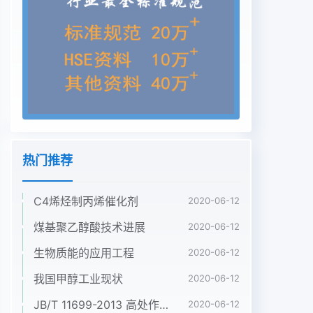
《大气污染物综合排放标准》考察其均匀性、稳定性
及定值不确定度,以满足环(GB16297-1996)5规定甲
醇最高允许排放的质境固定污染源废气中甲醇监测工
作的需要,保障监量浓度为190mg/m3(摩尔分数约为
1.4×10-4)。测结果的正确可靠《固定污染源排气中
甲醇的测定气相色谱法》(HJ/T33-1999)规定了污染
源排气中甲醇的1试验测定方法,明确指出使用甲醇气
体标准样品进行标1.1主要仪器与试剂准曲线的绘制,
然而,目前国内外还没有甲醇气体安捷伦7890型气相
热门推荐
色谱仪(配FID检测器)81-V-HCE-30G型大型精密天
平,美国HNU标准样品的相关研究。美国早在1983年
C4烯烃制丙烯催化剂
就开始研中国煤化工量天平,瑞士 Mettler究挥发性有
2020-06-12
机物气体标准样品”,在我国,随着空气和废气监测对于
煤基聚乙醇酸技术进展
2020-06-12
挥发性有机物标准气体需求的CNMHG期:2013-11-
生物质能的应用工程
2020-06-12
23增加,相关研究工作陆续开展8個邛怵犷准制修订
基金资助项目(2009541)为配套国家标准6的实施,填
我国甲醇工业现状
2020-06-12
补国内甲醇气作者简介:刘涛(1979—),男,江西南昌人,
JB/T 11699-2013 高处作业吊篮安装、拆卸、使用技术规程
2020-06-12
工程师,研究生,主体标准样品的空白,根据排放标准的