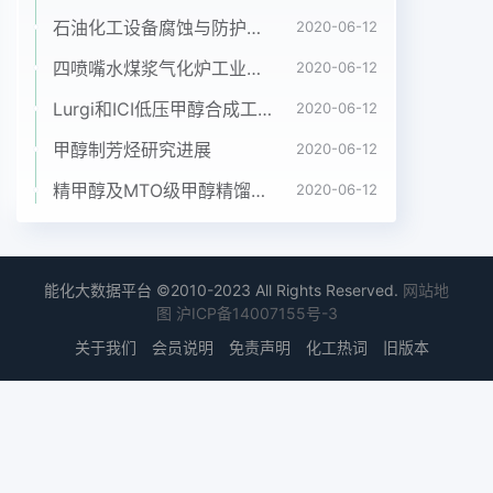
要求,开展氮要从事标准样品的研制、环境分析与监
石油化工设备腐蚀与防护参考书十本免费下载，绝版珍藏
2020-06-12
测研究第26卷第2期涛等.甲醇气体标准样品的研制
四喷嘴水煤浆气化炉工业应用情况简介
2020-06-12
2014年4月Toledo公司;有机物液体气化填充设备;日
Lurgi和ICI低压甲醇合成工艺比较
2020-06-12
本STEC面积,C为甲醇气体标准样品摩尔分数)的RSD
为气体填充设备0.8%,说明方法重现性良好。甲醇(纯
甲醇制芳烃研究进展
2020-06-12
度≥99.9%),美国JB. BAKER公2.2甲醇在气瓶中的气
精甲醇及MTO级甲醇精馏工艺技术进展
2020-06-12
化程度司;高纯氮气(纯度≥99.999%),北京普莱克斯
实按照气化原理,低浓度甲醇比高浓度甲醇的气用气
体有限公司化程度好。在甲醇气体标准样品制备的特
定摩尔1.2标准气体的制备分数区间内,若高摩尔分数
能化大数据平台 ©2010-2023 All Rights Reserved.
网站地
区甲醇不能完全气化,氮气中甲醇气体标准样品按照
图
沪ICP备14007155号-3
重量法制则制备的标准气体摩尔分数与其测定响应值
关于我们
会员说明
免责声明
化工热词
旧版本
就不备。将内壁已镀层处理的气瓶在加热干燥抽真成
线性。空之后,进行2次负压冲洗,抽真空至10Pa,称量
分别测定甲醇摩尔分数为1.2×10-4~1.6样品气瓶的质
量。通过有机物液体气化填充设备10气体标准系列,
以响应值为纵坐标,标准气体将已知量的液态甲醇充