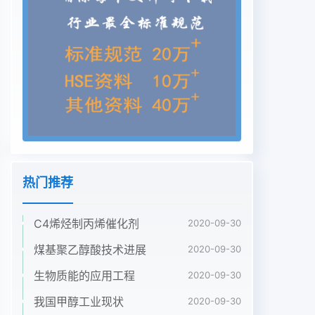
start-up will worsen, which is one of the main
obstacles1.2乙醇对汽油醇饱和蒸汽压的影响for
popularization. After analysis of the chemical ar
我国车用汽油和无铅车用汽油标准规定冬季蒸
physical properties of ethanol, we carried out
the cold气压不大于88kPa,夏季不大于74kPa的要
求。而乙start experiment, distillation range
experiment, RVP ex醇的蒸汽压仅为17.33kPa且其
汽化潜热是汽油的3periment, by use of single
cylinder machine. The results倍左右,因此汽油中加
热门推荐
入乙醇后,必定会对其蒸发性showed that using
added 15% Topped oil, the E85 Reid造成一定的
C4烯烃制丙烯催化剂
2020-09-30
影响。图1是随着醇掺合率的增加,甲apour pressure
reached.6ke, has been more than醇、乙醇与汽油
煤基聚乙醇酸技术进展
2020-09-30
的饱和蒸汽压的变化曲线。从图1the normal level
生物质能的应用工程
2020-09-30
of gasoline. Distillation可以看出,随着甲醇或乙醇
掺合率的增加,燃料的饱showed that compared to
我国甲醇工业现状
2020-09-30