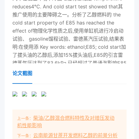
reduces4℃. And cold start test showed that其
推广使用的主要障碍之一。分析了乙醇燃料的 the
cold start property of E85 has reached the
effect of物理化学性质之后,使用单缸机进行冷启动
试验、 gasoline馏程试验、雷德蒸汽压试验,结果表
明:在使用添 Key words: ethanol;E85; cold start加
了拔头油的乙醇后,添加15%拔头油后,E85的引言雷
德蒸气压达到了83.6kPa,已经超过了普诵汽影响E85
燃料推广的一个主要原因就是E85汽油的水平。馏程
论文截图
试验表明,其10%馏出温度相比车在低温环境下冷启
动性将恶化。这主要是因为低汽油降低了4℃。而冷
启动试验表明,F85的冷启温下乙醇的蒸发性很差加
之汽化潜热较大,蒸发时动性已达到汽油的效果。进
一步降低发动机进气道或缸内温度,造成冷启动困关
柴油/乙醇混合燃料特性及对增压发动
上一条：
键词:乙醇;E85;冷启动难或暖机时间过长等难题。为
机性能影响
了解决乙醇汽车的冷中图分类号:U473.6文献标识
云南能源甘蔗开发燃料乙醇的前景分析
码:A启动特性,国外学者提出了很多方案,如进气加热
下一条：