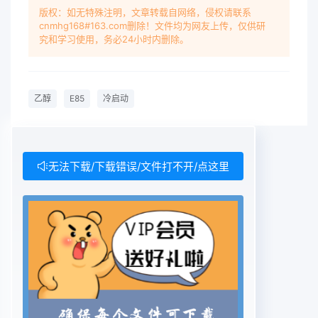
发动机油路改造燃料增压汽化(如在燃料中加人H2和
版权：如无特殊注明，文章转载自网络，侵权请联系
cnmhg168#163.com删除！文件均为网友上传，仅供研
The research of ethanol-blended fuelCO)等来提
究和学习使用，务必24小时内删除。
高燃料的蒸发性。而提高低温冷启动性最简易的方法
是在乙醇中添加少量的挥发性组分(轻(E85 in cold
start conditions烃组分、二甲醚等)提高E85燃料的
乙醇
E85
冷启动
蒸发性和低温馏出量,以达到改善低温冷启动性的目
的。ZHAO Xiu- liang1, ZHAO Hai2, lIU Peng1E85
的燃料性质(l. College of Mechanical and
Electrical Eng1.1醇类的物理化学性质Shandong
无法下载/下载错误/文件打不开/点这里
Jianzhu University; Shandong Jinan 250101
China醇类燃料的特点:(1)辛烷值比汽油高,可采用高
2. China National Heary Duty Truck Group;
Shandong压缩比提高热效率;(2)蒸发潜热大,使得醇
类燃料低Jinan 250031 China温起动和低温运行性
能恶化;(3)常温下为液体,操作容易,储带方便;(4)可燃
界限宽,燃烧速度快,可以实Abstract: E85 car in low
temperature environment cold现稀薄燃烧。