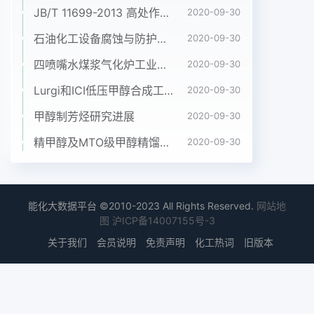
gasoline, the 10% distillate和蒸汽压都是先升高然
JB/T 11699-2013 高处作业吊篮安装、拆卸、使用技术规程
2020-09-30
后再降低,而且甲醇汽油的收稿日期:2012-11-09饱和
石油化工设备腐蚀与防护参考书十本免费下载，绝版珍藏
蒸汽压都V中国煤化工作者简介:赵秀亮(1985—),男,
2020-09-30
山东潍坊人,研究生,研3轻烃的CNMHG究方向为乙醇
四喷嘴水煤浆气化炉工业应用情况简介
2020-09-30
燃料在发动机的应用从图2可以看出,随着温度的提
Lurgi和ICI低压甲醇合成工艺比较
2020-09-30
高,烷烃的蒸汽山东交通科技2013年第1期发性的好坏
同一馏出温度下的蒸发量愈多,表明燃甲醇乙醇料蒸
甲醇制芳烃研究进展
2020-09-30
发性愈好,愈有利于可燃混合气的形成和燃80150乙
精甲醇及MTO级甲醇精馏工艺技术进展
2020-09-30
酵混比(%)图1醇与汽油的饱和蒸汽压压逐渐提高;在
同一温度下,随着碳原子数增加,烷烃和醇的蒸汽压逐
渐降低。而乙醇的蒸汽压高于正辛温度(K)烷而低于
正己烷。由于汽油是由C7~Cl2的烷烃组1一正丁烷;2
能化大数据平台 ©2010-2023 All Rights Reserved.
网站地
正戊烷;3—甲醇正已烷;5—乙醇;6正辛烷;成的,所以
图
沪ICP备14007155号-3
E85中低沸点成分的蒸汽压应该高于汽油。从图2可
关于我们
会员说明
免责声明
化工热词
旧版本
以看出饱和蒸汽压高于乙醇的烷烃有图2烃的饱和蒸
汽压丙烷、丁烷、戊烷和己烷。常温下,丙烷是气体,
因此不适合作E85的掺加成分,所以丁烷、戊烷和己
烷被确认最佳的E85低沸点成分。图3是在乙醇中摻