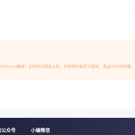
副产物和气化废水处理工序复杂,环细灰中含碳量较高,造成碳转
灰渣循环过细灰循环技术来解决。使用,对环保压力小,但气化温度
短,要求原料煤有较好的反应性,可适用于褐煤、有近十种,下面
合成气中甲烷含量也较高,气化技术特点进行介绍。适用于IGCC及煤
水煤浆进料,气化能力大,碳转化效率U-Gas气化工艺由美国煤气工
m)开发,属于单段流化床粉煤气化工艺,采用在适用高灰、高灰熔点
该技术是在常压循题环流化床气化工艺的基础上发展起来的,技术
中煤种适应性是选择气化技术收稿日期:2014-05-12;收到修
化技术对作者简介:郭森荣,男,1968年9月出生,本科学历,高级工程
#163.com删除！文件均为网友上传，仅供研究和学习使用，务必24小时内删
于东华油化工股份有限多,国内高水、高灰、低热值褐煤的利用程
工作CNMHGgosOsi加大,流化床气化技术能在较低温度下
排渣技术。所谓灰熔聚指的980℃左右,并通过高循环比来提高整体碳
成气离开TRG气化炉后,通过专门设计的氧气或空气的进入,形成
热器进行余热回渣中未反应的碳进一步反应,煤灰则在高温下开收,
互粘结在一起,当熔渣的黏度和重量控制装置(PCD),脱除合成气内
力落入炉底,借助重量差异与半焦分离极大地降低了排2气化原料
率,拓展了流化床在工程设计过程中,原料属性的确定是非常的煤种
信公众号
小编微信