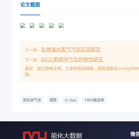
会产生酚类和焦油等副产物,但气体带出的烷含量高,但
论文截图
偏低,这可以通保冋題较多;流化床气化采用粉煤进料,
低、停留时间经过几十年的发展,国内外流化床气化技术
较有代表性的U-Cas及TRIG长焰煤等劣质煤气化,
然气项目;气流床技术采用1.1U-Ga气化工艺干煤粉或
究所高,是当今先进煤气化技术,近年来发展较快,但(G
生物油水蒸气气化实验研究
上一条：
劣质煤时,还存在诸多问灰团聚方式操作,流程见图1。
化原料(煤种)和下游产品是选择煤气化技术的关键因素,其
IGCC系统中气化炉特性研究
下一条：
日期:20140609的第一要素,分析清楚煤质状况,了解气
版权：如无特殊注明，文章转载自网络，侵权请联系cnmhg168
除。
质的要求至关重要。随着我国煤化工项目的增师,毕业
逐渐公司工程部炼化中国煤化工工工程建设管理及工程研发
褐煤,com1462014年第37卷破在于采用了灰熔聚
化是在炉底中心有一个氧气或空气入口,该处由于率。合
流化床气化
煤质
U-Gas
TRIG输运床
部的高温区,在这里灰高压蒸汽余热锅炉和高压蒸汽过
却至约370℃,然后进入KBR专有的颗粒物始软化且相
余的颗粒物。达到一定的程度时灰球就会克服气流的阻
属性对气化技术的影响灰的碳含量,大幅提高了碳转化
微