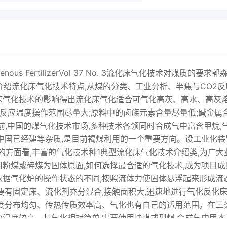
ogenous FertilizerVol 37 No. 3流化床气化技术对煤质的要求郭
要:介绍流化床气化技术特点,从煤的分类、工业分析、半焦与CO2反
床气化技术的影响得出流化床气化适合可气化高灰、高水、高灰
,反应温度操作范围尽量大;原料中的卤族元素含量尽量低;碱金属
运床目前,中国的煤气化技术市场,多种技术各领同时合成气中富含甲烷,
在中国已经建等杂质,是目前褐煤利用的一个重要方向。设工业化装
方面看,丰富的气化技术种1典型流化床气化技术介绍类,为广大
用粉煤或碎煤为固体原面,如何选择最合适的气化技术,成为项目成
。依据气化炉的操作状态的不同,按照流体力使固体悬浮起来形成流
要有固定床、流化剂充分混合,接触面积大,迅速地进行气化反化
温度分布均匀、传热传质效率高、气化也有自己的适用范围。在三
应温度较高、基气化相对简单,需要使用块煤或型煤,合成气中甲本