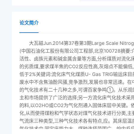
论文简介
大瓦磁Jun.2014第37卷第3期Large Scale Nitr
(中国石油化工股份有限公司工程部,北京100728摘
活性、卤族元素和碱金属含量等方面,分析煤质对流化
的劣质煤,要求煤半焦的CO2反应性高,灰熔点不能偏低
低于2%关键词:流化床气化煤质U- Gas TRIG输
废水中不含焦油酚风骚,竞争激烈,发展也非常迅速。
的气化技术有二十几种之多,可谓百家争鸣①。从乐观的
主和市场提供了广泛的选择;另一方流化床气化技术采
的料,以O2HO或CO2为气化剂通入固体床层中关键
化,从而使得煤粉和气学状态对煤气化技术进行分类,主
气流床三种类型,三种气化技术各有特点,应。其床层
气化技术中,固定床能力大、煤种选择范围广、炉内反