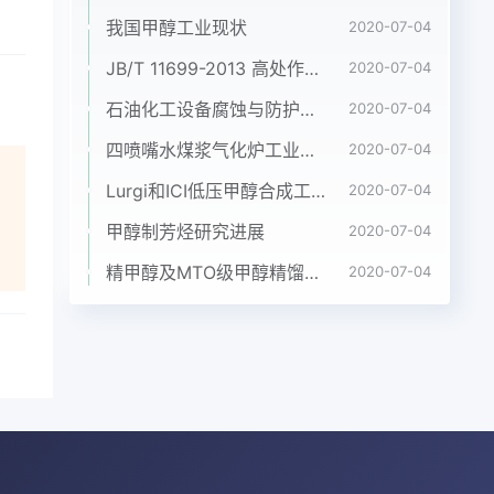
化率
我国甲醇工业现状
2020-07-04
较
就比
JB/T 11699-2013 高处作业吊篮安装、拆卸、使用技术规程
2020-07-04
制天
石油化工设备腐蚀与防护参考书十本免费下载，绝版珍藏
2020-07-04
艺研
四喷嘴水煤浆气化炉工业应用情况简介
2020-07-04
等
突气
Lurgi和ICI低压甲醇合成工艺比较
2020-07-04
改稿
甲醇制芳烃研究进展
2020-07-04
煤
度
精甲醇及MTO级甲醇精馏工艺技术进展
2020-07-04
气化
转
局
冷
剩
的
适