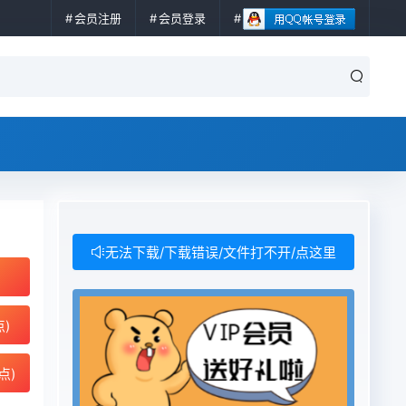
会员注册
会员登录
无法下载/下载错误/文件打不开/点这里
点)
点)