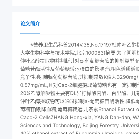
论文简介
※营养卫生品科兽2014V.35,No.17197杜仲叶乙醇提取物的降糖作用机理张红霞,杨丹丹,王凤,李伊娇,范俊峰(北京林业大学生物科学与技术学院,北京100083)摘要:为了阐明杜仲叶的降血糖功效及其机制,采用酶抑制剂模型,筛选高抑制率的杜仲叶乙醇提取物并判断其对α-葡萄糖苷酶的抑制类型;借助caco-2人结肠腺癌细胞模型,研究杜仲叶20%乙醇解吸物对α-葡萄糖苷酶活性及葡萄糖转运蛋白的影响;气相色谱质谱联用分析杜仲叶20%乙醇解吸物主要成分。杜仲叶20%乙醇解吸物可竞争性地抑制a葡萄糖苷酶,其抑制常数K值为3290mg/mL。它对Caco-2细胞中的a-葡萄糖苷酶有较强抑制作用,其ICs为0.57mg/mL,且对Cac-2细胞摄取葡萄糖也有一定抑制作用,1mg/m时抑制率可达2625%。气相色谱质谱分析表明杜仲叶20%乙醇解吸物主要有DL异柠檬酸内酯、百里酚、儿茶素、2,6-二羟基苯甲酸和3,4-羟基苯丙烯酸等。这些结果表明,杜仲叶乙醇提取物可以通过抑制a-葡萄糖苷酶活性,降低葡萄糖吸收来实现降血糖的效果。关键词:杜仲叶;Caco-2细胞;α-葡萄糖苷酶;降血糖;葡萄糖转运:儿茶素Ethanol Extract of Eucommia ulmoides Leaves Inhibits Alpha-Glucosidase in Caco-2 CellsZHANG Hong-xia, YANG Dan-dan, WANG Feng, LI Yi-jiao, FAN Jun-fengCollege of Biological Sciences and Technology, Beijing Forestry University, Beijing 100083, China)Abstract: The inhibitory effects of 40% ethanol extract of Eucommia ulmoides leaves on alpha-glucosidase and glucosetransport were investigated in Caco-2 cells in vitro to elucidate the anti-hyperglycemic mechanism of Eucommia ulmoideleaves. The alpha-glucosidase inhibitors in the ethanol extract were also identified by GC-MS analysis. The kinetic studyshowed that the 20% ethanol elution fraction(EEB)from macroporous resin AB-8 of the ethanol extract of Eucommiaulmoides leaves could competitively inhibit alpha-glucosidase with a K, value of 32.90 mg/mL, indicating that alphaglucosidase has a strong affinity with the extract. Meanwhile, the inhibition was found to be reinforced as the concentrationof EEB increased. For investigation of the inhibitory effect of EEB in Caco-2 cells, cytotoxicity assays were firstly conductedby using different concentrations of EEB (0.05, 0.10, 0.20, 0.50 and 1.00 mg/mL)to determine the safety level at which cellgrowth and viability could not be affected. All tested concentrations of EEB had no effect on the growth or viability of Caco-2cells. Subsequently, EEB at various concentration exhibited effective suppression on alpha-glucosidase by using maltose(28 mmol/L) as the substrate in Caco-2 cells in a concentration-dependent manner with an ICs of 0.57 mg/mL. FurthermoreEEB could also attenuate glucose transport in Caco-2 cells, which could be decreased to 26. 25% by EEB(1 mg/mL).Theseresults indicate that EEB exerts strong anti-hyperglycemic effect by suppressing disaccharidase and glucose transportorsGC-MS analysis was conducted to elucidate the composition of the ethanol extract of Eucommia ulmoides leaves. It wasfound that acids, monosaccharides, polyphenols, esters, amino acids were the main components of EEB. Further analysis byGC-MS revealed that the ethanol extract was rich in DL-isocitric acid lactone, thymol, catechin, 2, 6-dihydroxybenzoic acidand 3, 4-dihydroxy cinnamic acid. These compounds may play important roles in the hypoglycemic effect of the extract.Thepresent study suggests Eucommia ulmoides leaves are a medicinal food material for preventing and treating diabetes,andcould be further developed into healthful productsKey words: Eucommia ulmoides leaves; Caco-2 cells; a-glucosidase; hypoglycemic; glucose transport; catechin中图分类号:TS2521文献标志码:A文章编号:1002-6630(2014)17-019707doi:10.7506spkx1002-6630201417038收稿日期:2013-11-03基金项目:国家自然科学基金面上项目(J103516)作者简介:张红霞(1988-),女,硕士研究生,研究方向为功能性食品。E-mail:Luludeert305@sina.cn*通信作者:范俊峰(1970—),男,副教授,博士,研究方向为植源性多肽和黄酮的抗血栓、抗糖尿病功能。1982014,.35,No.17自品科字※营养卫生糖尿病已被列为继心脑血管疾病、胂瘤之后的第三细胞北京协和医院;MEM培养基、胎牛血清美国大致死性疾病凹。碳水化合物在人体内必须经由α-葡萄 Gibco公司;96孔培养板、24孔培养板、细胞培养瓶、糖苷酶水解其α-1,4糖苷键,生成葡萄糖、果糖、半乳糖磷酸盐缓冲液( phosphate buffered saline,PBS)、胰蛋后才能被小肠吸收。因此通过抑制a葡萄糖苷酶活性,白酶美国 Hy Clone公司;阿卡波糖拜耳医药保健可延迟或阻碍多糖在消化道内水解,以降低人体血糖浓有限公司;麦芽糖(分析纯)北京化工厂:葡萄糖试度,可有效防治糖尿病。a-葡萄糖苷酶抑制剂,已第剂盒上海超研试剂有限公司:N,O-双(三甲基硅烷3次被亚太地区糖尿病治疗药物指南推荐为降餐后血糖的基)三氟乙酰胺(MObs( (trimethylsi) trifluoroacetamide,线药物。a-葡萄糖苷酶抑制剂越来越成为近年来药物 BSTFA)、三甲基氯硅烷( trimethylchlorosilane,TMcs)化学的研究热点。上海安普仪器试剂公司。杜仲( Eucommia uLmoides oliver)是药理性质很强的中药材,杜仲有降血压、提高免疫力、抗衰老、补12仪器与设备肾、强筋健骨等作用6。同时,杜仲也是中国传统的药LL-1500真空冷冻干燥机赛默飞世尔科技有限公食同用的保健食品,以杜仲鲜叶为原料炮制而成的杜仲司; GC/MS-QP2010A气质联用仪日本岛津公司;CO2茶可减少体内多余脂肪和胆固醇,在东亚非常流行。细胞培养箱日本 Yamato公司;超净工作台苏州医杜仲制成的杜仲晶、杜仲粉等都有一定的保健功效疗器械仪器厂;ST-360酶标仪上海科华实验系统有限最近研究表明杜仲叶具有降血糖作用,杜仲分离得到公司;倒置显微镜日本 Olympus公司。的黄酮醇糖苷可抑制糖化作用,作用可以与氨基呱相13方法媲美1;杜仲叶水提物对链脲佐菌素诱导的糖尿病大鼠1.3.1杜仲叶乙醇提取物的提取及纯化有一定的降血糖作用山;杜仲茶甲醇抽提物可有效抑制杜仲叶洗净烘干粉碎,过20目筛,40%乙醇溶液为a-葡萄糖苷酶活性,维持体内适当的血糖值。但是,提取液,料液比1:60(m/V),浸泡25h后,每次超声提目前对杜仲叶降血糖的研究大多停留在化学成分分析、取1h,重复提取2次,合并滤液,用旋转蒸发