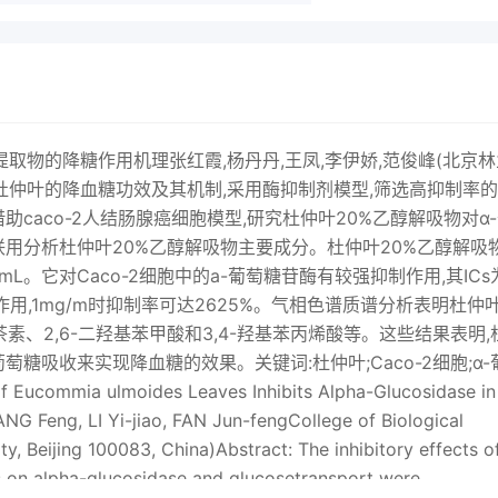
仪浓缩后降糖效果上,针对其在人体内降血糖机制尚不清楚。冷冻干燥,备用"本实验借助Caco-2人结肠腺癌细胞模拟人体小肠壁将所得样品配制为质量浓度5mg/mL,共100mL的环境,从肠道二糖酶系活性以及葡萄糖吸收的角度出EE溶液。使用AB8大孔树脂装入20cm×40cm玻璃色谱发,研究了杜仲叶20%乙醇解吸物降血糖机制。本实验柱,柱床体积60mL进行分离纯化。首先,吸附过程中调首先对杜仲叶乙醇提取物( ethanol extract of Eucommia节流速为10mL/min,直到提取液完全进入树脂层;充分uLmoides leaves,EE)进行分离纯化,并以酶-抑制剂吸附后依次使用200mL的0、20%、40%、60%、80%乙为模型通过酶促反应动力学研究,判断杜仲叶20%乙醇醇溶液以2.0ml/min流速进行洗脱,收集解吸液,分别解吸物对a-葡萄糖苷酶的抑制类型及亲和度;然后借助为EEA、EEB、EEC、EED、EEE,浓缩后冷冻干燥,备Caco-2细胞模型,研究了杜仲叶20%乙醇解吸物的降糖作用,并初步探讨其作用机制;最后利用气相色谱质谱联用。具体的提取分离流程如图所示。用仪( gas chromatograph- mass spectrometer,GCMS)对杜仲叶烘千粉碎,过20目杜仲叶20%乙醇解吸物主要降糖成分进行分析。本实验40%乙醇溶液,料液比1:60(m),浸泡2.5h可以从糖的消化转运途径阐明杜仲叶降血糖保健功效[超声波,1的原理,为进一步生产杜仲叶降血糖保健品提供理论旋转蒸发浓缩依据。[空冷冻1材料与方法AB8大孔树脂分离纯化,得到杜仲叶乙醇提取物0%乙醇解吸□20%乙醇解吸40%乙醇解吸60%乙醇解吸乙醇解吸(EEA)(EEB)I(EEC)L(EED)L(EEE)11材料与试剂杜仲叶采集自陕西汉中略阳县。酶抑制剂模型筛选高抑制率的杜仲叶乙醇提取物EEB大孔树脂(AB-8)天津市南开大学化工借助C2细胞,研究EB抑制葡萄糖苷酶活性厂;α-葡萄糖苷酶、4-硝基苯基-α-D-吡喃葡萄糖苷EEB的GCMS成分分析(4 nitrophenyl-a-D- glucopyranoside,PNPG)、噻唑图1杜仲叶活性成分提取分离流程R(3-(4, 5-dimethyl-2-thiazolyl)-2, 5-diphenyl-2-H-Fig 1 Extraction and separation of bioactive components fromtetrazolium bromide,MTT)美国 Sigma公司;Caco2Eucommia ulmoides leaves※营养卫生且品科兽2014,Wl.35,No.171991.32杜仲叶乙醇提取物对酶抑制剂模型的a葡萄糖苷200μLEEB,使EEB终质量浓度为005、0.10、0.20酶的抑制作用0.50、1.00mg/mL;置37℃反应40min后移入冰浴,迅速在9孔酶标板上,每个样品做3个平行实验,在每个吸出反应液50,分别加入200L的葡萄糖试剂盒中孔中先后加入120μ05moM的磷酸缓冲液(pH67),37℃反应30min,在490m波长处测定吸光度A并记录,20μL一定质量浓度的杜仲叶乙醇提取物,50μa葡萄糖计算抑制率及IC苷酶溶液(25mgmL)和50μPNPG(3 mmolL),混匀酶活力单位定义:每分钟分解10mo底物为一个后37℃反应1h,然后加入50μ碳酸钠溶液(067mo)酶活力单位。按公式(3)计算二糖酶活力。终止反应,最后在405nm波长处用酶标仪测定吸光度吗。CN按公式(1)计算酶活性抑制率。二糖酶活力(μmo(L·min))=(3)酶活性抑制率%=4-42+4式中:c为反应所释放的葡萄糖浓度/(pmol):NA(1)为样品稀释倍数;t为反应时间/min;B为1个单位的二糖式中:A1为空白组吸光度,20的去离子水代替分解后葡萄糖释放量(即麦芽糖B为2)提取液;A2为实验组吸光度;A3为背景组吸光度,只1.36EEB对Caco2细胞模型葡萄糖吸收的影响加入提取物,以100μL磷酸缓冲液代替a-葡萄糖苷酶实验在24孔板的单层细胞上进行。实验前弃去培养及PNPG。液,细胞用PBS洗3次,除去细胞表面附着物。加入含133EEB对a-葡萄糖苷酶抑制的动力学实验EFB的PBS04mL,置37℃孵育10min后加入0.55 mmolL选定质量浓度为10、20mg/mL的EEB,分别加入浓的葡萄糖溶液1.6mL,使EEB终质量浓度分别为0.05度()为1、3、6、9、12 mmol/L的PNPG,按照1.320.10、0.20、0.50、100mgmL:空白组以04 mL PBS代节方法作出不同浓度的PNPG吸光度A随时间变化图,并替含EEB的溶液。37℃培养箱中培养40min,迅速吸出以直线部分求速率V,同时测定不加抑制剂时不同浓度溶液,用冰冷(4℃)PBS洗细胞3次,收集细胞,反复PNPG的反应速率。按 Lineweaver-Burk作图,以IS冻融破碎,分别测定细胞中葡萄糖及蛋白质含量2。细为横坐标,1为纵坐标,分别绘制不同浓度EEB的抑制胞葡萄糖含量测定采用氧化酶葡萄糖试剂盒法;细胞蛋作用动力学曲线,求出米氏常数K并根据竞争性抑制动白质含量测定采用考马斯亮蓝法。力学方程(2),确定抑制常数K值13.7EEB成分分析1/Km=l/(Km(1+[K)(2)取干燥样品EEB置于安培瓶中,无水分残留,否式中:K为加入抑制剂后的米氏常数;四为B浓度则会影响衍生化的效果。以1:1(VV)的比例加入衍134EEB的细胞毒性实验生化试剂,含0.1%TMCS的 BSTFA,将安培瓶口封采用MTT法,选择EE对caco2细胞的安全质量浓好,超声波处理lh,放入100℃的烘箱中加热,取出度。将细胞悬液稀释为3×10个/mL,混匀后每孔100山后冷却至室温接种于96孔板上,37℃、5%CO2环境中孵育24h,弃气相色谱检测条件:进样量为1u,分流进样,分上清液,贴壁细胞用于实验,每孔加入含EEB的完全培养基(对照孔只加完全培养基)100μL,培养48h后检流比30:1;Rx5毛细管柱(30m×032mm,0.5μm);测细胞增殖情况。加MTT(5mg/mL)每孔20μ,胃程序升温柱温设置:柱初温50℃,升温速率6℃/min,升至250℃,继续升温,速率15℃/min,升至280℃,取( dimethyl sulfoxide,DMso)每孔200,避光振荡保持时间不少于10mim,按口温度250℃,进样口温15min,于酶标仪570m波长处测定吸光度度270℃。质谱条件:EI离子源温度220℃,电离电压1.3.5EEB对Caco-2细胞模型a-葡萄糖苷酶活性的70eV,倍增器电压350V,扫描范围33~500amu,扫描抑制速率05s/次。实验分为空白组、阴性对照组、阳性对照组、实验14数据处理组,Caco-2细胞接种于24孔板上(4×104个/mL),培实验最少重复3次取平均值,表示为士s,所有数养至12d。实验前弃去培养液,细胞用PBS洗3次,除去据用SPSS20.0软件处理,用 Duncan's法进行方差分析,细胞表面附着物。空白组每孔加入1 mL PBS;阴性对照组P<005为差异显著。每孔加入800μ28mmo麦芽糖溶液和200μPBS;阳性对照组每孔加入800山28mmo麦芽糖溶液和200μ2结果与分析阿卡波糖溶液,使阿卡波糖终质量浓度为0.20mg/mL实验组每孔加入800μL28mmol/L麦芽糖溶液和21杜仲叶乙醇提取物对a-葡萄糖苷酶的抑制作用2002014,Vo.35,No.17品利字※营养卫生由图4可知,在0、0.05、0.10、0.20、0.50、100mg/mL条件下吸光度A50m分别为0.818±0.046、0.849±0.015、0.849±0.033、0.783±0.0530.767±0.118、0.74±0.037。实验组与空白组无显著差异(P>0.05)。这说明实验质量浓度下,EEB对Caco2细胞无明显毒性。EEA EEB EEC EED EEE组别24Caco2细胞中EEB的降血糖机制小写字母不同表示差异显著(P<0.05)2.4.1EEB对Caco-2细胞模型的a-葡萄糖苷酶抑制作用图2大孔树脂分离纯化后各成分对a葡萄糖苷酶抑制率Fig2 Anti-a-glucosidase activity of the fractions separated from the40% ethanol extract of Eucommia ulmoides leaves by macroporousresin adsorptionR16经大孔树脂动态纯化后的杜仲叶乙醇提取物对a-葡120萄糖苷酶有一定的抑制作用,由图2可知,EEB对a-葡萄糖苷酶的抑制率最高,为(43.08±0.55)%;其次是0.60.81.0EEB质量浓度/(mg/mLEEC,(26.74±0.32)%,比EEA高114%;而EED抑制图5EFB对a葡萄糖苷酶酶活性的抑制作用率只有(13.87±0.20)%,是5个组分中最低的。ig.5 Anti-a-glucosidase activity of EEB in Caco-2 cells22EEB对a葡萄糖苷酶抑制动力学如图5所示,EEB在以麦芽糖为底物时对Caco-2细胞中a-葡萄糖苷酶活性有一定的抑制作用。当EEB质23409x+47513量浓度为0.05、0.10、0.20、0.50、1.00mg/mL时,抑200R2=09814无抑制剂制率分别为(19.50±193)%、(32.07±1.08)%、m 10 mg/mL EEB(4421±334)%、(49.11±3.78)%、(51.75±215)%。▲20mg/ mL EEB04=02000204060.81012其ICs值为0.57mg/mL。随着EE质量浓度的升高,a葡I/[S/(L/mmol)萄糖苷酶活性逐渐降低,说明其抑制α-葡萄糖苷酶活性图3EEB的 Lineweaver-Burk的双倒数曲线具有质量浓度依赖性。Fig-3 Lineweaver-Burk curve of EEB2.42EEB对Caco-2细胞模型葡萄糖吸收的影响由图3可知,最大反应速率(Vmx)随着抑制剂质量浓度的增大保持不变,米氏常数(Km)增大,说明了EEB对a-葡萄糖苷酶底物在该酶上的络合位点相同,号20互相竞争,属竞争性抑制剂。根据竞争性抑制动力学方程1/K=/kn(1+[/K;)},从图3中求得EEB质量浓度为10、20mg/mL时Kn,再根据a-葡萄糖苷酶的K和Vmx,可求出EEB质量浓度为10、20mg/mL时K的均值0.6EEB质量浓度/(mgmL)为32.90mg/mL。图6EEB对Caco-2细胞的葡萄糖吸收抑制作用23EEB的细胞毒性实验g6 Anti-absorption of glucose of EEB in Caco-2 cells如图6所示,空白组中葡萄糖吸收量为3018μ moVing;添加EEB的实验组中,Caco-2细胞对葡萄糖吸收量出现0.4定程度的降低。随着EEB质量浓度的上升,抑制率逐渐上升。这说明EEB对Caco-2细胞模型葡萄糖吸收有一定的抑制作用,1mgm时抑制率为(26.25±0.86)%0.501.00EEB质量浓度25EEB硅烷化衍生物GCMS分析不同质量浓度EEB对Caco2细胞生长的影响EEB的GCMS总离子流图如图7所示。其中一部分化Effect of EEB on the合物由于含量少或者无法衍生化为挥发性物质,故无法※营养卫生品科兽2014,Vol.35,No.17201确定其化学结构,也有一部分为杂峰,予以扣除后通过机酸种类最多,包含饱和脂肪酸,不饱和脂肪酸以及芳标准质谱库检索和人工解吸相结合,分析EEB中主要降香族脂肪酸。饱和脂肪酸中主要含有草酸(0.95%)血糖成分,结果见表1。乳酸(0.57%)等;不饱和脂肪酸主要含有2-酮-D-葡萄糖酸(2.63%)、10,12-二十二碳二炔二酸(142%)(表中未列出)等;芳香族脂肪酸中2,6-二羟基苯甲酸含量较高,为211%。酚类化合物总相对含量为4.36%分别为百里酚(0.67%),邻羟基苯乙醇(0.46%),3,4-二羟基-苯丙烯酸(1.9%),儿茶素(0.88%)4-羟基-3-甲氧基苯乙二醇(0.45%)。EEB还检测到左12515015210252302530253544254604595旋葡聚糖(0.62%)、阿拉伯呋喃糖(1.46%)、呋喃半时间/min乳糖(1.81%)、吡喃葡萄糖(3.09%)、吡喃甘露糖图7EEB的总离子流图Fig 7 TIC profileof EEB(2.37%)、D岩藻糖(0.65%)等单糖类化合物。就氨基酸而言,5氧代脯氨酸相对含量为054%;4羟基脯氨酸相对含量为1.25%。醇类物质而言,3,4-双脱氧己糖醇表1EEB中抑制a葡萄糖苷酶成分的相对含量able 1 Relative contents of aase inhibitors in EEB相对含量为054%;桃金娘烯醇为0.54%。此外