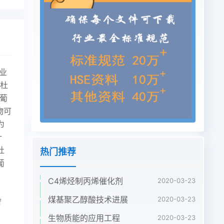
,EEB中序号保留时间mnEEB成分相对含量%还含有07%甲酚甘油醚;0.7%苯胺羰酸;0.45%VB等草酸物质。乳酸15219665氧代腩氨酸1623.628百里酚3讨论1723.724邻羟基苯乙醇1824271D甘露糖酸14内酯小肠绒毛壁上皮的二糖酶系丰富,可引起餐后血糖192537826二羟基苯甲酸212627534双脱氧己糖醇升高,其中
热门推荐
C4烯烃制丙烯催化剂
2020-03-23
煤基聚乙醇酸技术进展
2020-03-23
生物质能的应用工程
2020-03-23