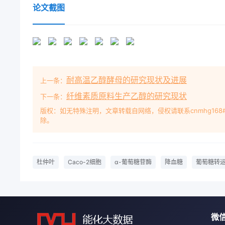
论文截图
耐高温乙醇酵母的研究现状及进展
上一条：
纤维素质原料生产乙醇的研究现状
下一条：
版权：如无特殊注明，文章转载自网络，侵权请联系cnmhg168
除。
杜仲叶
Caco-2细胞
α-葡萄糖苷酶
降血糖
葡萄糖转
微