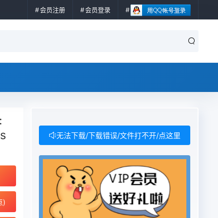
会员注册
会员登录
:
cs
无法下载/下载错误/文件打不开/点这里
点)