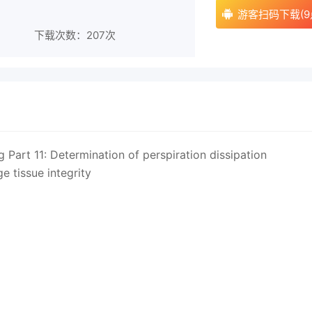
游客扫码下载(9
下载次数：
207次
Part 11: Determination of perspiration dissipation
e tissue integrity