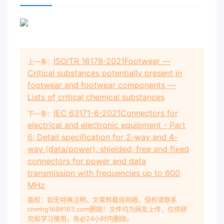
ISO/TR 16178-2021Footwear —
上一条：
Critical substances potentially present in
footwear and footwear components —
Lists of critical chemical substances
IEC 63171-6-2021Connectors for
下一条：
electrical and electronic equipment - Part
6: Detail specification for 2-way and 4-
way (data/power), shielded, free and fixed
connectors for power and data
transmission with frequencies up to 600
MHz
版权：如无特殊注明，文章转载自网络，侵权请联系
cnmhg168#163.com删除！文件均为网友上传，仅供研
究和学习使用，务必24小时内删除。