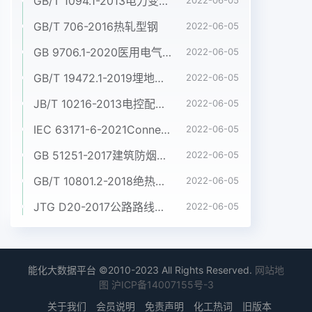
GB/T 1094.1-2013电力变压器 第1部分:总则
2022-06-05
GB/T 706-2016热轧型钢
2022-06-05
GB 9706.1-2020医用电气设备 第1部分:基本安全和基本性能的通用要求
2022-06-05
GB/T 19472.1-2019埋地用聚乙烯(PE)结构壁管道系统 第1部分:聚乙烯双壁波纹管材
2022-06-05
JB/T 10216-2013电控配电用电缆桥架
2022-06-05
IEC 63171-6-2021Connectors for electrical and electronic equipment - Part 6: Detail specification for 2-way and 4-way (data/power), shielded, free and fixed connectors for power and data transmission with frequencies up to 600 MHz
2022-06-05
GB 51251-2017建筑防烟排烟系统技术标准
2022-06-05
GB/T 10801.2-2018绝热用挤塑聚苯乙烯泡沫塑料(XPS)
2022-06-05
JTG D20-2017公路路线设计规范
2022-06-05
能化大数据平台 ©2010-2023 All Rights Reserved.
网站地
图
沪ICP备14007155号-3
关于我们
会员说明
免责声明
化工热词
旧版本