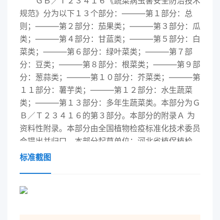
ＧＢ／Ｔ２３４１６《蔬菜病虫害安全防治技术
规范》分为以下１３个部分：———第１部分：总
则；———第２部分：茄果类；———第３部分：瓜
类；———第４部分：甘蓝类；———第５部分：白
菜类；———第６部分：绿叶菜类；———第７部
分：豆类；———第８部分：根菜类；———第９部
分：葱蒜类；———第１０部分：芥菜类；———第
１１部分：薯芋类；———第１２部分：水生蔬菜
类；———第１３部分：多年生蔬菜类。本部分为Ｇ
Ｂ／Ｔ２３４１６的第３部分。本部分的附录Ａ 为
资料性附录。本部分由全国植物检疫标准化技术委员
会提出并归口。本部分起草单位：河北省植保植检
站、全国农业技术推广服务中心、正定县植保植检
标准截图
站。本部分主要起草人：杨彦杰、李智慧、李秀芹、
张维生、王静、闫愫、柯汉英。