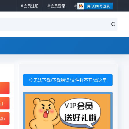
会员注册
会员登录
无法下载/下载错误/文件打不开/点这里
点)
点)