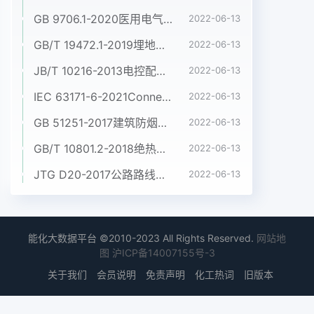
GB 9706.1-2020医用电气设备 第1部分:基本安全和基本性能的通用要求
2022-06-13
GB/T 19472.1-2019埋地用聚乙烯(PE)结构壁管道系统 第1部分:聚乙烯双壁波纹管材
2022-06-13
JB/T 10216-2013电控配电用电缆桥架
2022-06-13
IEC 63171-6-2021Connectors for electrical and electronic equipment - Part 6: Detail specification for 2-way and 4-way (data/power), shielded, free and fixed connectors for power and data transmission with frequencies up to 600 MHz
2022-06-13
GB 51251-2017建筑防烟排烟系统技术标准
2022-06-13
GB/T 10801.2-2018绝热用挤塑聚苯乙烯泡沫塑料(XPS)
2022-06-13
JTG D20-2017公路路线设计规范
2022-06-13
能化大数据平台 ©2010-2023 All Rights Reserved.
网站地
图
沪ICP备14007155号-3
关于我们
会员说明
免责声明
化工热词
旧版本