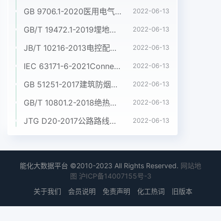
GB 9706.1-2020医用电气设备 第1部分:基本安全和基本性能的通用要求
2022-06-13
GB/T 19472.1-2019埋地用聚乙烯(PE)结构壁管道系统 第1部分:聚乙烯双壁波纹管材
2022-06-13
JB/T 10216-2013电控配电用电缆桥架
2022-06-13
IEC 63171-6-2021Connectors for electrical and electronic equipment - Part 6: Detail specification for 2-way and 4-way (data/power), shielded, free and fixed connectors for power and data transmission with frequencies up to 600 MHz
2022-06-13
GB 51251-2017建筑防烟排烟系统技术标准
2022-06-13
GB/T 10801.2-2018绝热用挤塑聚苯乙烯泡沫塑料(XPS)
2022-06-13
JTG D20-2017公路路线设计规范
2022-06-13
能化大数据平台 ©2010-2023 All Rights Reserved.
网站地
图
沪ICP备14007155号-3
关于我们
会员说明
免责声明
化工热词
旧版本