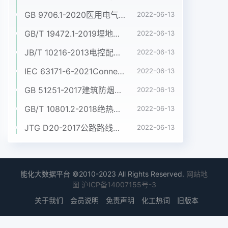
GB 9706.1-2020医用电气设备 第1部分:基本安全和基本性能的通用要求
2022-06-13
GB/T 19472.1-2019埋地用聚乙烯(PE)结构壁管道系统 第1部分:聚乙烯双壁波纹管材
2022-06-13
JB/T 10216-2013电控配电用电缆桥架
2022-06-13
IEC 63171-6-2021Connectors for electrical and electronic equipment - Part 6: Detail specification for 2-way and 4-way (data/power), shielded, free and fixed connectors for power and data transmission with frequencies up to 600 MHz
2022-06-13
GB 51251-2017建筑防烟排烟系统技术标准
2022-06-13
GB/T 10801.2-2018绝热用挤塑聚苯乙烯泡沫塑料(XPS)
2022-06-13
JTG D20-2017公路路线设计规范
2022-06-13
能化大数据平台 ©2010-2023 All Rights Reserved.
网站地
图
沪ICP备14007155号-3
关于我们
会员说明
免责声明
化工热词
旧版本