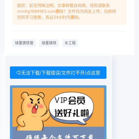
水工程用球墨铸铁产品》 MOD 修改采用
版权：如无特殊注明，文章转载自网络，侵权请联系
cnmhg168#163.com删除！文件均为网友上传，仅供研
究和学习使用，务必24小时内删除。
球墨铸铁管
球墨铸铁
水工程
无法下载/下载错误/文件打不开/点这里