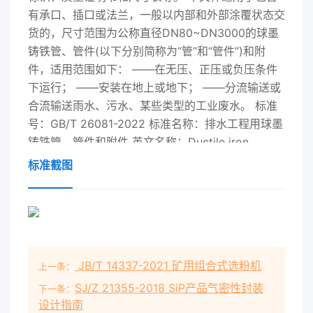
有承口、插口或法兰，一般以内部和外部涂覆状态交
货的，尺寸范围为公称直径DN80~DN3000的球墨
铸铁管、管件(以下分别简称为“管”和“管件”)和附
件，适用范围如下： ——在无压、正压或负压条件
下运行； ——安装在地上或地下； ——分流输送或
合流输送雨水、污水、某些类型的工业废水。 标准
号：GB/T 26081-2022 标准名称：排水工程用球墨
铸铁管、管件和附件 英文名称：Ductile iron
pipesfittings and accessories for sewerage
标准截图
applications 发布日期：2022-10-12 实施日期：
2022-10-12 替代标准：GB/T 26081-2010 引用标
准：GB/T 41-2016 GB/T 201 GB/T 205 GB/T
228.1 GB/T 231.1 GB/T 2988-2012 GB/T 5780-
2016 GB/T 13295 GB/T 17241.6 GB/T 17456.1
JB/T 14337-2021 矿用组合式选粉机
上一条：
GB/T 17456.2 GB/T 17457 GB/T 17671 GB/T
21873 GB/T 23858 GB/T 36173 GB/T 50125 ISO
SJ/Z 21355-2018 SiP产品气密性封装
下一条：
设计指南
7005-2 ISO 10803 采用标准：ISO 7186:2011《排