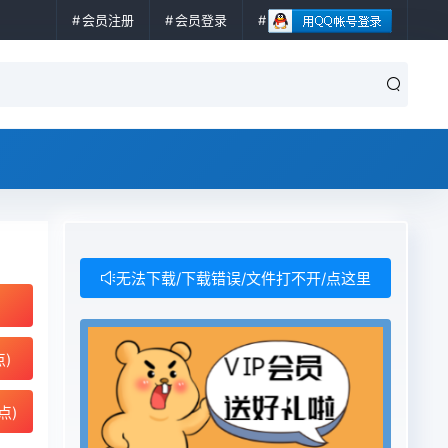
会员注册
会员登录
无法下载/下载错误/文件打不开/点这里
点)
点)