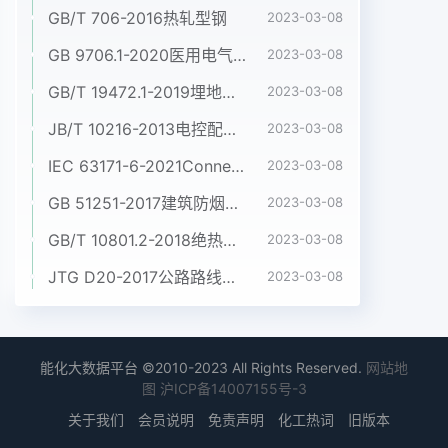
GB/T 706-2016热轧型钢
2023-03-08
GB 9706.1-2020医用电气设备 第1部分:基本安全和基本性能的通用要求
2023-03-08
GB/T 19472.1-2019埋地用聚乙烯(PE)结构壁管道系统 第1部分:聚乙烯双壁波纹管材
2023-03-08
JB/T 10216-2013电控配电用电缆桥架
2023-03-08
IEC 63171-6-2021Connectors for electrical and electronic equipment - Part 6: Detail specification for 2-way and 4-way (data/power), shielded, free and fixed connectors for power and data transmission with frequencies up to 600 MHz
2023-03-08
GB 51251-2017建筑防烟排烟系统技术标准
2023-03-08
GB/T 10801.2-2018绝热用挤塑聚苯乙烯泡沫塑料(XPS)
2023-03-08
JTG D20-2017公路路线设计规范
2023-03-08
能化大数据平台 ©2010-2023 All Rights Reserved.
网站地
图
沪ICP备14007155号-3
关于我们
会员说明
免责声明
化工热词
旧版本