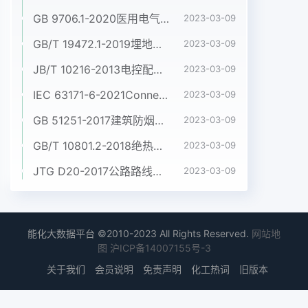
GB 9706.1-2020医用电气设备 第1部分:基本安全和基本性能的通用要求
2023-03-09
GB/T 19472.1-2019埋地用聚乙烯(PE)结构壁管道系统 第1部分:聚乙烯双壁波纹管材
2023-03-09
JB/T 10216-2013电控配电用电缆桥架
2023-03-09
IEC 63171-6-2021Connectors for electrical and electronic equipment - Part 6: Detail specification for 2-way and 4-way (data/power), shielded, free and fixed connectors for power and data transmission with frequencies up to 600 MHz
2023-03-09
GB 51251-2017建筑防烟排烟系统技术标准
2023-03-09
GB/T 10801.2-2018绝热用挤塑聚苯乙烯泡沫塑料(XPS)
2023-03-09
JTG D20-2017公路路线设计规范
2023-03-09
能化大数据平台 ©2010-2023 All Rights Reserved.
网站地
图
沪ICP备14007155号-3
关于我们
会员说明
免责声明
化工热词
旧版本