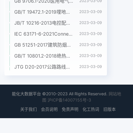
GB 9706.1-2020医用电气设备 第1部分:基本安全和基本性能的通用要求
2023-03-09
GB/T 19472.1-2019埋地用聚乙烯(PE)结构壁管道系统 第1部分:聚乙烯双壁波纹管材
2023-03-09
JB/T 10216-2013电控配电用电缆桥架
2023-03-09
IEC 63171-6-2021Connectors for electrical and electronic equipment - Part 6: Detail specification for 2-way and 4-way (data/power), shielded, free and fixed connectors for power and data transmission with frequencies up to 600 MHz
2023-03-09
GB 51251-2017建筑防烟排烟系统技术标准
2023-03-09
GB/T 10801.2-2018绝热用挤塑聚苯乙烯泡沫塑料(XPS)
2023-03-09
JTG D20-2017公路路线设计规范
2023-03-09
能化大数据平台 ©2010-2023 All Rights Reserved.
网站地
图
沪ICP备14007155号-3
关于我们
会员说明
免责声明
化工热词
旧版本