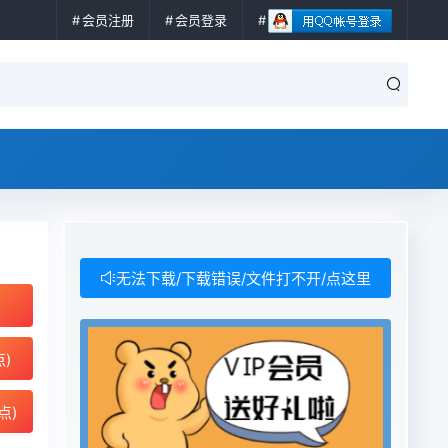
会员注册
会员登录
无法下载/下载错误/文件打不开/点这里
点)
点)