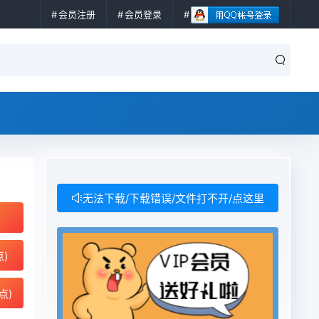
会员注册
会员登录
无法下载/下载错误/文件打不开/点这里
点)
点)