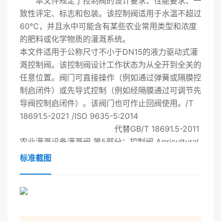
本文件规定了控制阀的设计要求、性能要求、一
致性评定、标志和包装。该控制阀适用于水温不超过
60℃，并且水中可能含有某些农业常用类型和浓度
的肥料或化学物质的灌溉系统。
本文件适用于公称尺寸不小于DN15的液力驱动式灌
溉控制阀。该控制阀设计工作状态为从全开到全关的
任意位置。阀门可直接操作（例如通过弹簧或隔膜控
制启闭件）或先导式控制（例如经隔膜通过可调节先
导阀控制启闭件）。该阀门也可作止回阀使用。/T
18691.5-
2021
/ISO 9635-5:2014
代替GB/T 18691.5-2011
农业灌溉设备灌溉阀 第5部分：控制阀 Agricultural
irrigation equipment-Irrigation valves-
标准截图
Part 5: Control valves (ISO
9635-5:2014,IDT)
2021
-12-31发 布 2022-07-01
实 施 建竺、 国家市场监督管理总局‘孙从～ = 摈
5“vfJt]xwwc Mn]lic cm国 家 标 准 化 管 理 委 员
会 乃 “” 卫 电 J』憾 翼 2J’5 切 ，！： 匣 ＝ ’ 针