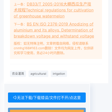
DB33/T 2005-2016大棚西瓜生产技
上一条：
初 GB/T 18691.5-
2021
/ISO 9635-5:2014 刖 舀
术规程Technical regulations for cultivation
本文件按照GB/T 1.1-2020《 标准化工作导则第
of greenhouse watermelon
1部分：标准化文件的结构和起草规则 》 的规定 起
BS EN ISO 2376-2019 Anodizing of
草 。 本文件是GB/T
下一条：
aluminium and its alloys. Determination of
breakdown voltage and withstand voltage
版权：如无特殊注明，文章转载自网络，侵权请联系
cnmhg168#163.com删除！文件均为网友上传，仅供研
究和学习使用，务必24小时内删除。
农业灌溉
agricultural
irrigation
无法下载/下载错误/文件打不开/点这里