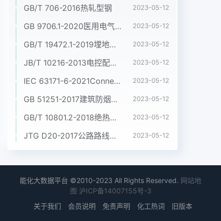
GB/T 706-2016热轧型钢
2023-05-12
GB 9706.1-2020医用电气设备 第1部分:基本安全和基本性能的通用要求
2023-05-12
GB/T 19472.1-2019埋地用聚乙烯(PE)结构壁管道系统 第1部分:聚乙烯双壁波纹管材
2023-05-12
JB/T 10216-2013电控配电用电缆桥架
2023-05-12
IEC 63171-6-2021Connectors for electrical and electronic equipment - Part 6: Detail specification for 2-way and 4-way (data/power), shielded, free and fixed connectors for power and data transmission with frequencies up to 600 MHz
2023-05-12
GB 51251-2017建筑防烟排烟系统技术标准
2023-05-12
GB/T 10801.2-2018绝热用挤塑聚苯乙烯泡沫塑料(XPS)
2023-05-12
JTG D20-2017公路路线设计规范
2023-05-12
能化大数据平台 ©2010-2023 All Rights Reserved.
网站地
图
沪ICP备14007155号-3
关于我们
会员说明
免责声明
化工热词
旧版本