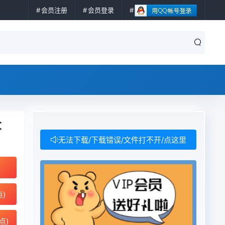
会员注册
会员登录
分：
无法下载/下载错误/文件打不开/点这里
点)
点)