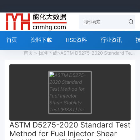
首页
资料下载
HSE资料
行业资讯
首页
>
标准下载
>ASTM D5275-2020 Standard Test Method for Fuel Injector Shear Stability Test (FISST) for Polymer Containing Fluids免费下载
ASTM D5275-2020 Standard Test
Method for Fuel Injector Shear