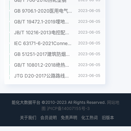
GB 9706.1-2020医用电气设备 第1部分:基本安全和基本性能的通用要求
2023-06-05
GB/T 19472.1-2019埋地用聚乙烯(PE)结构壁管道系统 第1部分:聚乙烯双壁波纹管材
2023-06-05
JB/T 10216-2013电控配电用电缆桥架
2023-06-05
IEC 63171-6-2021Connectors for electrical and electronic equipment - Part 6: Detail specification for 2-way and 4-way (data/power), shielded, free and fixed connectors for power and data transmission with frequencies up to 600 MHz
2023-06-05
GB 51251-2017建筑防烟排烟系统技术标准
2023-06-05
GB/T 10801.2-2018绝热用挤塑聚苯乙烯泡沫塑料(XPS)
2023-06-05
JTG D20-2017公路路线设计规范
2023-06-05
能化大数据平台 ©2010-2023 All Rights Reserved.
网站地
图
沪ICP备14007155号-3
关于我们
会员说明
免责声明
化工热词
旧版本