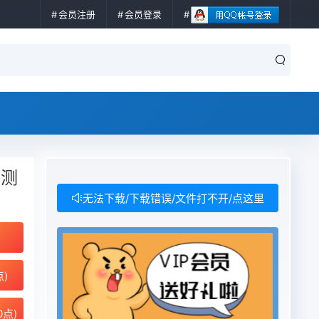
会员注册
会员登录
和测
无法下载/下载错误/文件打不开/点这里
点)
0点)