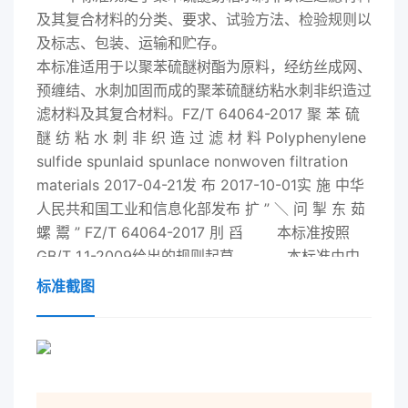
及其复合材料的分类、要求、试验方法、检验规则以
及标志、包装、运输和贮存。
本标准适用于以聚苯硫醚树酯为原料，经纺丝成网、
预缠结、水刺加固而成的聚苯硫醚纺粘水刺非织造过
滤材料及其复合材料。FZ/T 64064-
2017
聚 苯 硫
醚 纺 粘 水 刺 非 织 造 过 滤 材 料 Polyphenylene
sulfide spunlaid spunlace nonwoven filtration
materials
2017
-04-21发 布
2017
-10-01实 施 中华
人民共和国工业和信息化部发布 扩 ” ＼ 问 掣 东 茹
螺 鬻 ” FZ/T 64064-
2017
刖 舀 本标准按照
GB/T 1.1-2009给出的规则起草 。 本标准由中
国纺织工业联合会提出 。 本标准由全国纺织品
标准截图
标准化技术委员会产业用纺织品分技术委员会 （
SAC/TC 209/SC 7） 归口 。 本标准起草单
位：佛山市斯乐普特种材料有限公司 、 中国产业用
纺织品行业协会 、 广州纤维产品检 测 研 究 院 、
中 纺 院 （ 天 津 ） 科 技 发 展 有 限