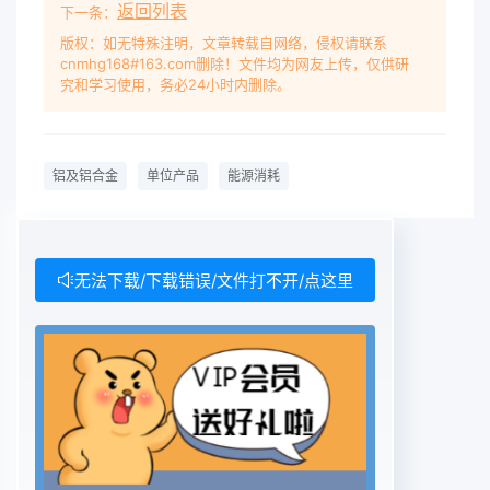
返回列表
的第4 章、GB 253262010 的第 4 章、GB 26756-
下一条：
2011 的第 4 章和 GB 31339-2014 的第 4 章);删除
版权：如无特殊注明，文章转载自网络，侵权请联系
cnmhg168#163.com删除！文件均为网友上传，仅供研
了节能管理与措施(见GB 21351-2014 的第 6 章、
究和学习使用，务必24小时内删除。
GB 25326-2010 的第 6竞dGB 26756-2011 的第 6
童和 GB 31339-2014 的第 6 章):e)增加了技术要求
(见第 6 章): 6更改了统计范围和计算方法并增加了
铝及铝合金
单位产品
能源消耗
适用的产品及产品标准编号(见第 7章GB 21351-
2014 的第5章、GB 25326-2010 的第5章、GB
26756-2011的第 5 章和 GB 31339-2014 的第 5
章)。 请注意本文件的某些内容可能涉及专利。本文
无法下载/下载错误/文件打不开/点这里
件的发布机构不承担识别专利的责任。本文件由 国
家标准化管理委员会提出并归口。本文件所代替文件
的历次版本发布情况为: 2008 年首次发布为 GB
21351-2008.2014 年第一修订:本次为第二次修订修
订时并人了以下内容.GB 25326-2010、GB 26756-
2011、GB 313392014