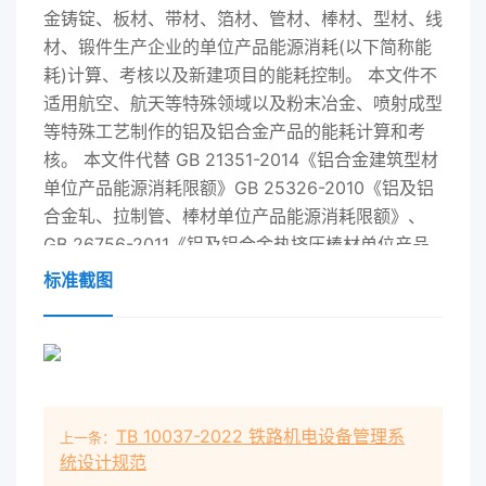
金铸锭、板材、带材、箔材、管材、棒材、型材、线
材、锻件生产企业的单位产品能源消耗(以下简称能
耗)计算、考核以及新建项目的能耗控制。 本文件不
适用航空、航天等特殊领域以及粉末冶金、喷射成型
等特殊工艺制作的铝及铝合金产品的能耗计算和考
核。 本文件代替 GB 21351-2014《铝合金建筑型材
单位产品能源消耗限额》GB 25326-2010《铝及铝
合金轧、拉制管、棒材单位产品能源消耗限额》、
GB 26756-2011《铝及铝合金热挤压棒材单位产品
能源消耗限额》和 GB 31339-2014《铝及铝合金线
标准截图
及线材单位产品能源消耗限额》。与 GB 21351一
2014.GB 25326-2010、GB 26756-2011和 GB
31339-2014 相比除结构调整和编辑性改动外主要技
术变化如下: a) 适用范围增加了铸锭、板材、带材、
箔材、挤压管材、一般工业型材、锻件企业(见第 1
TB 10037-2022 铁路机电设备管理系
上一条：
章); 60增加了产品分类(见第 4 章); c重改了产品分
统设计规范
类及能耗限额等级指标值(见第 5 章GB 21351-2014