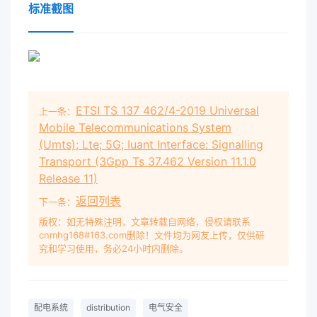
STANDARD NORME INTERNATIONALE colour
标准截图
inside Electrical safety in low voltage
distribution systems up to 1 000 V a.c. and 1
500 V d.c. – Equipment for testing, measuring
or monitoring of protective measures – Part 7:
Phase sequence Sécurité électrique dans les
ETSI TS 137 462/4-2019 Universal
上一条：
réseaux de distribution basse tension au plus
Mobile Telecommunications System
égale à 1 000 V c.a. et 1 500 V c.c. – Dispositifs
(Umts); Lte; 5G; Iuant Interface: Signalling
de contr？le, de mesure ou de surveillance de
Transport (3Gpp Ts 37.462 Version 11.1.0
mesures de protection – Partie 7: Ordre de ph
Release 11)
返回列表
下一条：
版权：如无特殊注明，文章转载自网络，侵权请联系
cnmhg168#163.com删除！文件均为网友上传，仅供研
究和学习使用，务必24小时内删除。
配电系统
distribution
电气安全