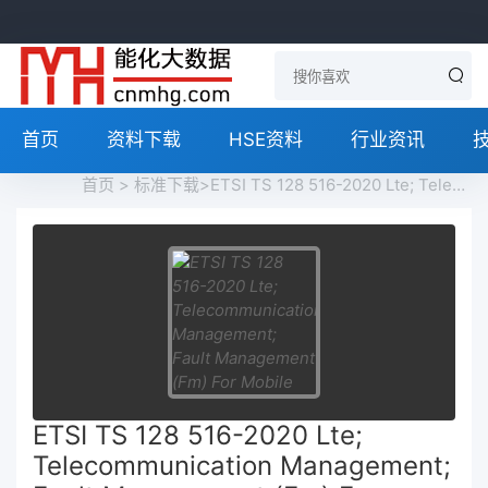
首页
资料下载
HSE资料
行业资讯
首页
>
标准下载
>ETSI TS 128 516-2020 Lte; Telecommunication Management; Fault Management (Fm) For Mobile Networks That Include Virtualized Network Functions; Procedures (3Gpp Ts 28.516 Version 16.0.0 Release 16)免费下载
ETSI TS 128 516-2020 Lte;
Telecommunication Management;