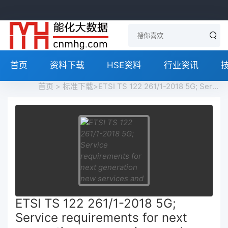
首页
资料下载
HSE资料
行业资讯
首页
>
标准下载
>ETSI TS 122 261/1-2018 5G; Service requirements for next generation new services and markets (3GPP TS 22.261 version 15.5.0 Release 15)免费下载
ETSI TS 122 261/1-2018 5G;
Service requirements for next