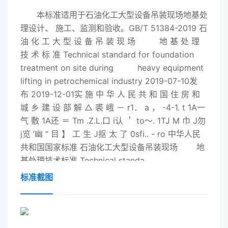
本标准适用于石油化工大型设备吊装现场地基处
理设计、 施工、监测和验收。GB/T 51384-
2019
石
油 化 工 大 型 设 备 吊 装 现 场 地 基 处 理
技 术 标 准 Technical standard for foundation
treatment on site during heavy equipment
lifting in petrochemical industry
2019
-07-10发
布
2019
-12-01实 施 中 华 人 民 共 和 国 住 房 和
城 乡 建 设 部 解 △ 裘 峨 － r1． a ， -4-1. t 1A一
气 敷 1A还 ＝ Tm .Z.L.口 i认 ＇ to～. 1TJ M 巾 J勿
j览 ’幽 “ 目 】 工 生 J抠 太 了 0sfi.. - ro 中华人民
共和国国家标准 石油化工大型设备吊装现场 地
基处理技术标准 Technical standa
标准截图