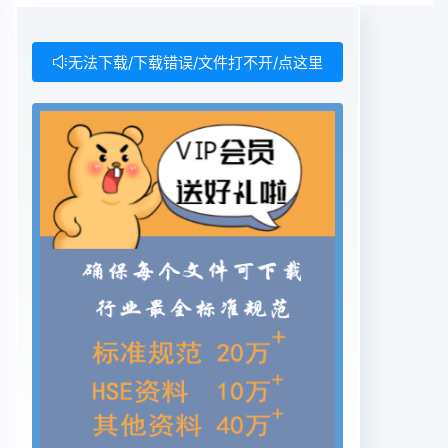
evaluation and classification of
insulation systems used in rotating machines
(IEC 60034-18-31:2012, Rotating electrical
无法下载/下载错误/文件打不开/点这里
machines-Part 18-31: Functional evaluation of
insulation systems-Test procedures for form-
wound windings- Thermal evaluatio