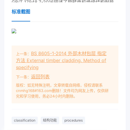
GB/T 17948.7-2016描述了旋转电机绝缘结构耐热
性试验的基本试验原则。除本部分列出的规程外，遵
标准截图
循GB/T 17948.7-2016的原则。
绝缘结构耐热等级参考其最大允许（“热点”）温度。
根据IEC 60034-1，运行期间测量的平均温度应不超
过允许温升。
注1：大电机，特别是使用线棒的同步发电机，可能
BS 8605-1-2014 外部木材包层 指定
上一条：
需要本部分未包括的特殊热评定试验规程。
方法 External timber cladding. Method of
注2：对变频电机，采用II绝缘结构设计的成型绕组
specifying
线圈，根据IEC60034-18-42选掸诊断试验的推荐参
返回列表
数。/T 17948.3-
下一条：
2017
/IEC 60034-18-31:2012
代 替
版权：如无特殊注明，文章转载自网络，侵权请联系
cnmhg168#163.com删除！文件均为网友上传，仅供研
GB/T 17948.3-2006 旋转电机绝缘结构功能性评定
究和学习使用，务必24小时内删除。
成型绕组试验规程旋转电机绝缘 结构热评定和分级
Rotating electrical machines-Functional
evaluation of insulation systems- Test
classification
结构功能
procedures
procedures for form-wound windings-Thermal