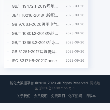
GB/T 19472.1-2019埋地用聚乙烯(PE)结构壁管道系统 第1部分:聚乙烯双壁波纹管材
2023-09-26
JB/T 10216-2013电控配电用电缆桥架
2023-09-26
GB 9706.1-2020医用电气设备 第1部分:基本安全和基本性能的通用要求
2023-09-26
GB/T 10801.2-2018绝热用挤塑聚苯乙烯泡沫塑料(XPS)
2023-09-26
GB/T 13663.2-2018给水用聚乙烯(PE)管道系统 第2部分:管材
2023-09-26
GB 51251-2017建筑防烟排烟系统技术标准
2023-09-26
IEC 63171-6-2021Connectors for electrical and electronic equipment - Part 6: Detail specification for 2-way and 4-way (data/power), shielded, free and fixed connectors for power and data transmission with frequencies up to 600 MHz
2023-09-26
能化大数据平台 ©2010-2023 All Rights Reserved.
网站地
图
沪ICP备14007155号-3
关于我们
会员说明
免责声明
化工热词
旧版本