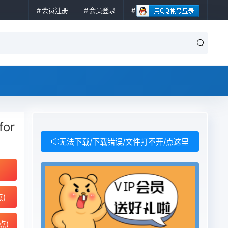
会员注册
会员登录
for
无法下载/下载错误/文件打不开/点这里
点)
点)