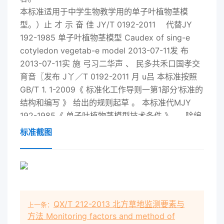
本标准适用于中学生物教学用的单子叶植物茎模
型。）止 才 示 奋 佳
JY
/T 0192-2011 代替
JY
192-1985 单子叶植物茎模型 Caudex of sing-e
cotyledon vegetab-e model 2013-07-11发 布
2013-07-11实 施 弓习二华声 、 民多共禾口国孝交
育音〖发布 J丫／T 0192-2011 月 u吕 本标准按照
GB/T 1. 1-2009《 标准化工作导则一第1部分‘标准的
结构和编写 》 给出的规则起草 。 本标准代MJY
192-1985《 单子叶植物茎模型技术条件 》 。 除编
辑性修改外 ， 主要技术变化如下‘ — —外观尺寸增
标准截图
加了允许公差 、 — —明确规定了横切面 、 纵剖面
、 导管 、 筛管和伴胞J韧皮部 ） 部位应显示的内
容1 — —增加了表皮部部分细胞应示胞核 、 — —增
加了模型主要部位应贴名签或号签的规定1 — —规
定了模型应采用的材料和不应采用的材料1 — —规
QX/T 212-2013 北方草地监测要素与
上一条：
定了模型的涂料中重金属含量限值 。 请注意本标准
方法 Monitoring factors and method of
的某些内容有可能涉及专利 。 本标准的发布机构不