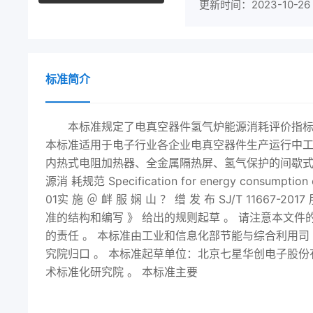
更新时间：2023-10-26
标准简介
本标准规定了电真空器件氢气炉能源消耗评价指
本标准适用于电子行业各企业电真空器件生产运行中工艺
内热式电阻加热器、全金属隔热屏、氢气保护的间歇式电炉(
源消 耗规范 Specification for energy consumption o
01实 施 ＠ 衅 服 娴 山 ？ 缯 发 布 SJ/T 11667-
2017
准的结构和编写 》 给出的规则起草 。 请注意本文
的责任 。 本标准由工业和信息化部节能与综合利用司
究院归口 。 本标准起草单位：北京七星华创电子股份有
术标准化研究院 。 本标准主要