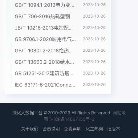
GB/T 1094.1-2013电力变压器 第1部分:总则
2023-10-26
GB/T 706-2016热轧型钢
2023-10-26
JB/T 10216-2013电控配电用电缆桥架
2023-10-26
GB 9706.1-2020医用电气设备 第1部分:基本安全和基本性能的通用要求
2023-10-26
GB/T 10801.2-2018绝热用挤塑聚苯乙烯泡沫塑料(XPS)
2023-10-26
GB/T 13663.2-2018给水用聚乙烯(PE)管道系统 第2部分:管材
2023-10-26
GB 51251-2017建筑防烟排烟系统技术标准
2023-10-26
IEC 63171-6-2021Connectors for electrical and electronic equipment - Part 6: Detail specification for 2-way and 4-way (data/power), shielded, free and fixed connectors for power and data transmission with frequencies up to 600 MHz
2023-10-26
能化大数据平台 ©2010-2023 All Rights Reserved.
网站地
图
沪ICP备14007155号-3
关于我们
会员说明
免责声明
化工热词
旧版本