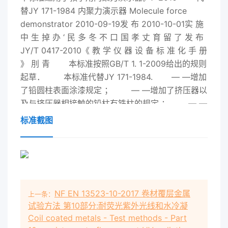
替
JY
171-1984 内聚力演示器 Molecule force
demonstrator 2010-09-19发 布 2010-10-01实 施
中 生 掉 办 ‘ 民 多 冬 不 口 国 孝 丈 育 留 了 发 布
JY
/T 0417-2010《 教 学 仪 器 设 备 标 准 化 手 册
》 刖 青 本标准按照GB/T 1. 1-2009给出的规则
起草． 本标准代替
JY
171-1984. — —增加
了铅圆柱表面涂漆规定 ； — —增加了挤压器以
及与挤压器相接触的铅柱有铁柱的规定 ； — —
增加了铁柱上的通孔和扳杆 ； — —增加了刮削
标准截图
器刀的要求 ； — —增加了刮削器刀有保护套的
规定： — —增加了挂绳 ； — —增加了各
项要求具体的试验方法 ； — —增加了说明书中
有“铅是有害重金属”等警告信息的规定： 一一
修改了检验规则． 请注意本标准的某些内容有
NF EN 13523-10-2017 卷材覆层金属
上一条：
可能涉及专利 ， 本
试验方法 第10部分:耐荧光紫外光线和水冷凝
Coil coated metals - Test methods - Part