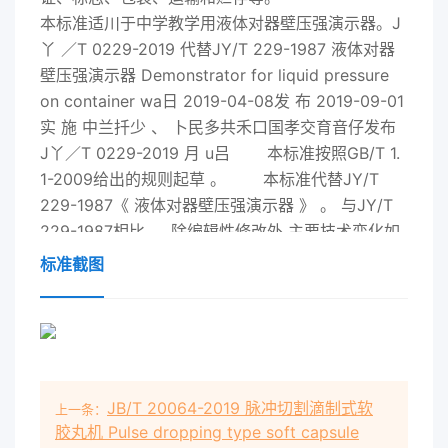
本标准适川于中学教学用液体对器壁压强演示器。J
丫 ／T 0229-
2019
代替JY/T 229-1987 液体对器
壁压强演示器 Demonstrator for liquid pressure
on container wa日
2019
-04-08发 布
2019
-09-01
实 施 中兰扦少 、 卜民多共禾口国孝交育音仔发布
J丫／T 0229-
2019
月 u吕 本标准按照GB/T 1.
1-2009给出的规则起草 。 本标准代替JY/T
229-1987《 液体对器壁压强演示器 》 。 与JY/T
229-1987相比 ， 除编辑性修改外 主要技术变化如
下‘ 一一增加了对称侧的一个等高喷嘴1见4.2.3.
标准截图
1), 一一增加了喷嘴方向要求1见4.2.3. 1),
一一增加了刻度线要求的内容1见4.2.4), 一一增
加了圆筒用透明塑料作材料时的透光率1见4.3),
一一增加了允许用玻璃做圆
JB/T 20064-2019 脉冲切割滴制式软
上一条：
胶丸机 Pulse dropping type soft capsule