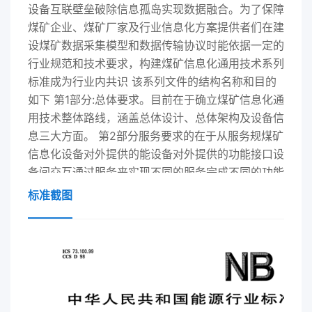
设备互联壁垒破除信息孤岛实现数据融合。为了保障
煤矿企业、煤矿厂家及行业信息化方案提供者们在建
设煤矿数据采集模型和数据传输协议时能依据一定的
行业规范和技术要求，构建煤矿信息化通用技术系列
标准成为行业内共识 该系列文件的结构名称和目的
如下 第1部分:总体要求。目前在于确立煤矿信息化通
用技术整体路线，涵盖总体设计、总体架构及设备信
息三大方面。 第2部分服务要求的在于从服务规煤矿
信息化设备对外提供的能设备对外提供的功能接口设
备间交互通过服务来实现不同的服务完成不同的功能
等。 第3部分设备发现。目在于规接人生产或管网络
标准截图
的煤矿信息化设备的发现方法流和在线状态维护。
第 4 部分安全要求。目的在于规范设备数据的集及
传输安全术要求 第5部分连接管理目的在于规范工业
联网架构中不同层次内及层次间连接通路的逻辑抽
象、管理机制及映射关系模型。 第6 部分报文格
式。目的在于从实现细节层面将设备各类数据各类服