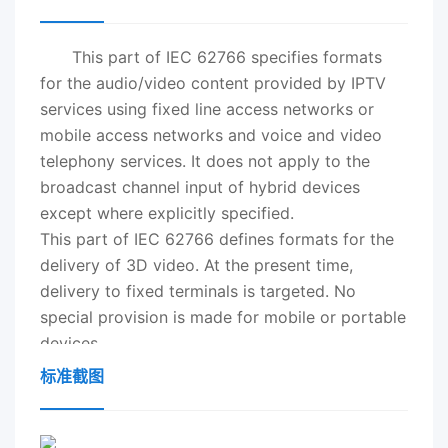
This part of IEC 62766 specifies formats
for the audio/video content provided by IPTV
services using fixed line access networks or
mobile access networks and voice and video
telephony services. It does not apply to the
broadcast channel input of hybrid devices
except where explicitly specified.
This part of IEC 62766 defines formats for the
delivery of 3D video. At the present time,
delivery to fixed terminals is targeted. No
special provision is made for mobile or portable
devices.
This standard defines the media formats utilised
标准截图
on the UNI reference point UNIT-17 of the Open
IPTV Forum functional architecture.dition 1.0
2016
-12 INTERNATIONAL STANDARD NORME