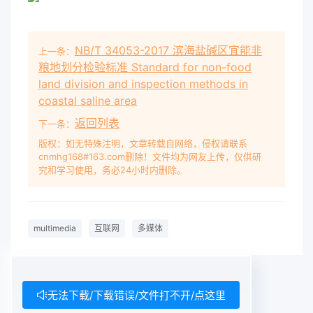
INTERNATIONALE Consumer terminal function
for access to IPTV and open internet multimedia
NB/T 34053-2017 滨海盐碱区宜能非
上一条：
services – Part 2-1: Media formats Fonction des
粮地划分检验标准 Standard for non-food
terminaux grand public pour l'accès aux
land division and inspection methods in
services IPTV et multimédias de l'internet ouvert
coastal saline area
– Partie 2-1: Formats des médias IEC 62766-2-
返回列表
下一条：
1:
2016
-12(en-fr) THIS PUBLICATION IS
COPYRIGHT PROTECTED Copyright ？
版权：如无特殊注明，文章转载自网络，侵权请联系
2016
IE
cnmhg168#163.com删除！文件均为网友上传，仅供研
究和学习使用，务必24小时内删除。
multimedia
互联网
多媒体
无法下载/下载错误/文件打不开/点这里