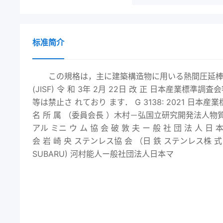
标准简介
この規格は，主に建築構造物に用いる熱間圧延棒鋼（
(JISF) 令 和 3年 2月 22日 改 正 日本産業標
等は禁止さ れており ます． G 3138:
2021
日本産業
名 所 属 （委員会長 ）木村－弘国立研究開発法人物質？ 材
アル ミニ ウ ム 協 会 破 敦 夫 ー 般 社 団 法 人 日 本
会 岩 崎 央 ステンレス協 会 （日 鉄 ステンレス株
SUBARU) 河村能人ー般社団法人日本マ