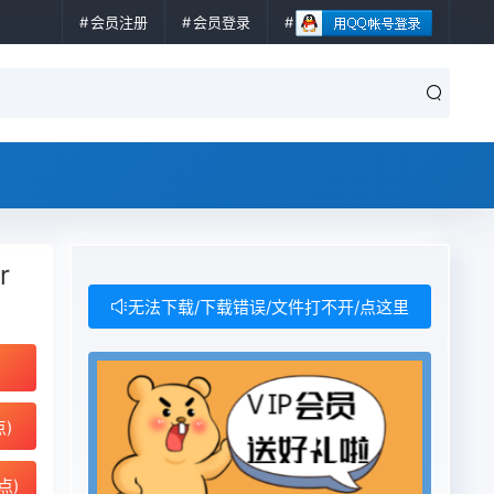
会员注册
会员登录
r
无法下载/下载错误/文件打不开/点这里
点)
点)