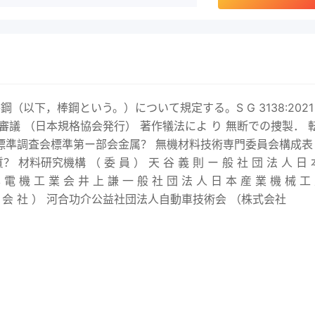
以下，棒鋼という。）について規定する。S G 3138:
2021
準調査会審議 （日本規格協会発行） 著作犠法によ り 無断での捜製． 
標準調査会標準第ー部会金属？ 無機材料技術専門委員会構成表
料研究機構 （ 委 員 ） 天 谷 義 則 ー 般 社 団 法 人 日 
 電 機 工 業 会 井 上 謙 一 般 社 団 法 人 日 本 産 業 機 械 工
 式 会 社 ） 河合功介公益社団法人自動車技術会 （株式会社