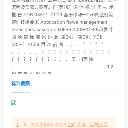
流程及部署方案等。？[第1页] 通 信 标 准 类 技 术
报 告 YDB 035-？ 2009 基于移动一Pv6的业务流
管理技术要求 Application flows management
techniques based on MIPv6 2009-12-09印发 中
国 通 信 标 准 化 协 会 [第2页] [第3页] YDB
035-？ 2009 目 次 前 言 ． 。 ． ？ ？ ？ ？ ．
。 ． ． ． ． ？ ？ ？ ？ ？ ？ ？ ？ ？ ？ ？ ？
？ ？ ？ ？ ？ ？ ？ ． ． ． 工 II 1范 围
．................................................................................1 2
规 范 性 引 用 文 件
．......................................................................1 3术 语
标准截图
和 定 义 、 缩 略 语 ．
..................................................................1 3.1术 语 和
定 义 .........................................................................1
3.1.1地 址 （ Address)
....................................................................1 3.1.2通 信
ISO 20893-2021 空间系统--运载火箭
上一条：
（ Communication)