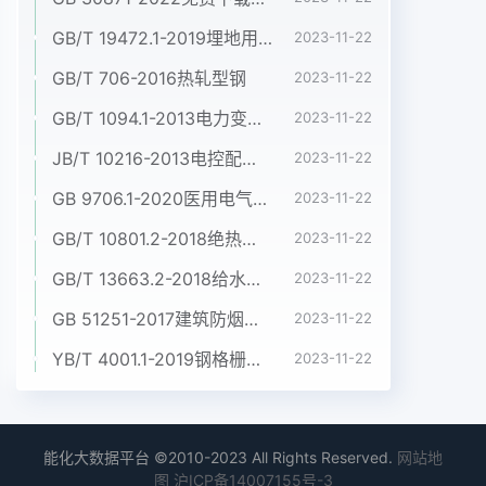
．.....................................................................4 5概 述
．................................................................................4
GB/T 19472.1-2019埋地用聚乙烯(PE)结构壁管道系统 第1部分:聚乙烯双壁波纹管材
2023-11-22
5.1设 计 目 标 和 主 要 内 容
GB/T 706-2016热轧型钢
2023-11-22
．.................................................................4 5.2与 其
GB/T 1094.1-2013电力变压器 第1部分:总则
2023-11-22
他 相 关 技 术 的 区 别 和 联 系
．.........................................................4 6基 本 框 架
JB/T 10216-2013电控配电用电缆桥架
2023-11-22
．............................................................................5 7主
GB 9706.1-2020医用电气设备 第1部分:基本安全和基本性能的通用要求
2023-11-22
要 设 备 技 术 要 求
．....................................................................6 7.1 HA
GB/T 10801.2-2018绝热用挤塑聚苯乙烯泡沫塑料(XPS)
2023-11-22
设 备 技 术 要 求
GB/T 13663.2-2018给水用聚乙烯(PE)管道系统 第2部分:管材
2023-11-22
．....................................................................6 7.2 MN
设 备 技 术 要 求
GB 51251-2017建筑防烟排烟系统技术标准
2023-11-22
．...................................................................6 7.2.1基 本
YB/T 4001.1-2019钢格栅板及配套件 第1部分:钢格栅板
2023-11-22
功 能 技 术 要 求
．.................................................................6 7.2.2扩 展
功 能 技 术 要 求
能化大数据平台 ©2010-2023 All Rights Reserved.
网站地
？...............................................................6 7.3 CN 设
图
沪ICP备14007155号-3