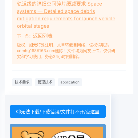
轨道级的详细空间碎片缓减要求 Space
............................................................. 1 3.1.3数 据 包
systems — Detailed space debris
（ Packet) ...................................................................1
mitigation requirements for launch vehicle
3.1.4移 动 节 点 （ Mobile Node)
orbital stages
............................................................ 1 3.1.5家 乡 代
返回列表
下一条：
理 （ Home Agent)
版权：如无特殊注明，文章转载自网络，侵权请联系
............................................................ 1 3.1.6通 信 节
cnmhg168#163.com删除！文件均为网友上传，仅供研
点 （ Correspondent Node)
究和学习使用，务必24小时内删除。
...................................................... 1 3.1.7家 乡 地 址 （
Home Address) ..........................................................
2 3.1.8转 交 地 址 （ Care-of-Address)
技术要求
管理技术
application
......................................................... 2 3.1.9绑 定 更 新
（ Binding Update)
......................................................... 2 3.1.10绑 定 确 认
（ Binding Acknowledgment)
无法下载/下载错误/文件打不开/点这里
................................................ 2 3.1.11路 由 通 告 （
Router Advertisement)
................................................... 2 3.1.12移 动 锚 点 （