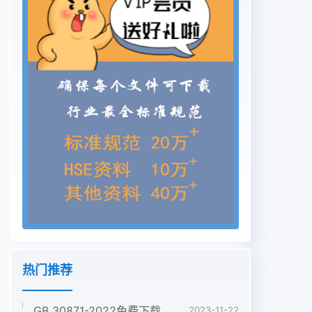
Mobility Anchor Point)
.................................................... 2 3.1.13分 布 式 家 乡
代 理 服 务 器 （ Distributed Home-Proxy)
...................................... 2 3.1.14分 布 式 家 乡 地 址
（ Distributed Home Address)
.......................................... 2 3.1.15分 布 式 移 动 IPv6
(Distributed Mobile IPv6) ...........................................
2 3.2缩 略
..............................................................................2 4简
介 ．............................................................................:...3
4.1移 动 IPv4
...........................................................................3 4.2移
动 IPv6
.......................................‘....................................3 4.2.1双
向 隧 道 模 式
热门推荐
？...................................................................3 4.2.2路
由 优 化 模 式
GB 30871-2022免费下载危险化学品企业特殊作业安全规范
2023-11-22