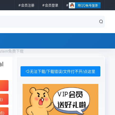
会员注册
会员登录
h System免费下载
al
无法下载/下载错误/文件打不开/点这里
点)
点)