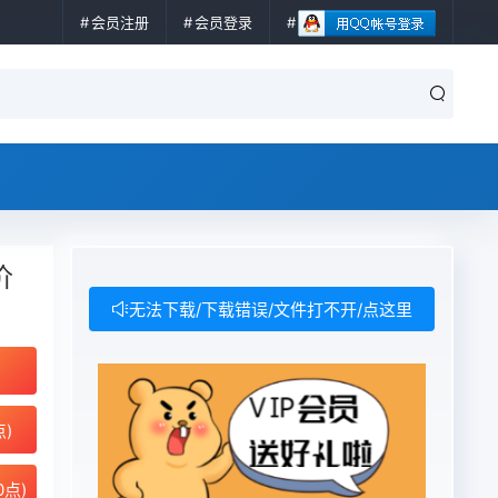
会员注册
会员登录
价
无法下载/下载错误/文件打不开/点这里
点)
0点)