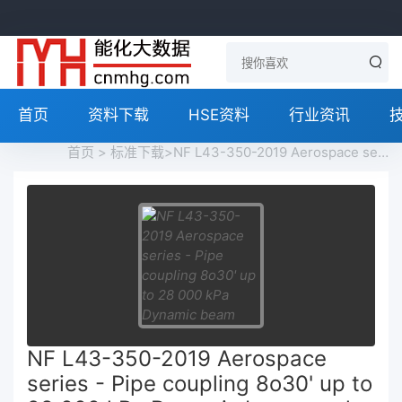
首页
资料下载
HSE资料
行业资讯
首页
>
标准下载
>NF L43-350-2019 Aerospace series - Pipe coupling 8o30' up to 28 000 kPa Dynamic beam seal - Metric series - Technical specification免费下载
NF L43-350-2019 Aerospace
series - Pipe coupling 8o30' up to