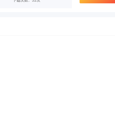
下载次数：
52次