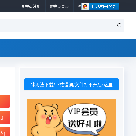
会员注册
会员登录
无法下载/下载错误/文件打不开/点这里
点)
点)