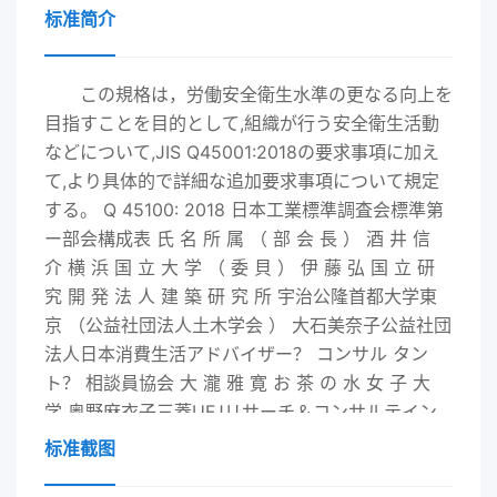
标准简介
この規格は，労働安全衛生水準の更なる向上を
目指すことを目的として,組織が行う安全衛生活動
などについて,JIS Q45001:
2018
の要求事項に加え
て,より具体的で詳細な追加要求事項について規定
する。 Q 45100:
2018
日本工業標準調査会標準第
ー部会構成表 氏 名 所 属 （ 部 会 長 ） 酒 井 信
介 横 浜 国 立 大 学 （ 委 貝 ） 伊 藤 弘 国 立 研
究 開 発 法 人 建 築 研 究 所 宇治公隆首都大学東
京 （公益社団法人土木学会 ） 大石美奈子公益社団
法人日本消費生活アドバイザー？ コンサル タン
ト？ 相談員協会 大 瀧 雅 寛 お 茶 の 水 女 子 大
学 奥野麻衣子三菱UFJリサーチ＆コンサルテイン
グ株式会社 金 丸 淳 子 公 益 財 団 法 人 共 用 品
标准截图
推 進 機 構 鎌 田 実 東 京 大 学 河 村 真 紀 子 主