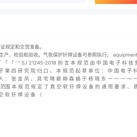
保证规定和交货准备。
产、检验和验收。气氛保护钎焊设备可参照执行。 equipmen
 「 「 ‘ “ SJ 21245-
2018
刖 言 本 规 范 由 中 国 电 子 科 技 
子 第 四 研 究 院 归 口 。 本 规 范 起 草 单 位 ： 中 国 电 子 
人 ： 张 金 凤 、 晁 宅 晴 薪 柳 森 娟 于 杨 晓 东 一 一 一 ～ 
本 规 范 规 定 了 真 空 软 钎 焊 设 备 的 通 用 要 求 、 
空 软 钎 焊 设 备 （