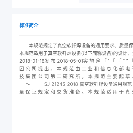
标准简介
本规范规定了真空软钎焊设备的通用要求、质量
本规范适用于真空软钎焊设备(以下简称设备)的设计、生
2018
-01-18发 布
2018
-05-01实 施 ＠ 「 ‘ 「 「 “ ” 「
团 公 司 提 出 。 本 规 范 由 工 业 和 信 息 化 部 电 
技 集 团 公 司 第 二 研 究 所 。 本 规 范 主 要 起 草 
一 ～ 一 一 SJ 21245-
2018
真空软钎焊设备通用规范 范围 
量 保 证 规 定 和 交 货 准 备 。 本 规 范 适 用 于 真 