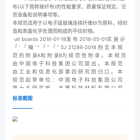
布(以下简称玻纤布)的性能要求、质量保证规定、交
货准备和说明事项等。
本规范适用于以电子级玻璃连续纤维纱为原料，经织
造和表面化学处理而制成的平纹织物。
uit boards
2018
-01-18发 布
2018
-05-01实 施 ＠
「 ‘ 「 嘣 ‘ ” 「 “ 「 “ SJ 21286-
2018
刖 言 本 规
范 的 附 录A和 附 录B为 规 范 性 附 录 。 本 规 范
由 中 国 电 子 科 技 集 团 公 司 提 出 。 本 规 范
由 工 业 和 信 息 化 部 第 四 研 究 院 归 口 。 本
规 范 起 草 单 位 ： 中 国 电 子 科 技 集 团 公 司
第 十 五 研 究 所 、 天 寰 科 技 材 料 有 限 公 司
。 SJ 21286-
2018
印制电路用玻璃纤维布规范 范
标准截图
围 本 规 范 规 定 了 印 制 电 路 用 电 子 级
（ E级 ） 玻 璃 纤 维 布 （ 以 下 简 称 玻 纤 布 ）
的 性 能 要 求 、 质 量 保 证 规 定 、 交 货 准 备
和 说