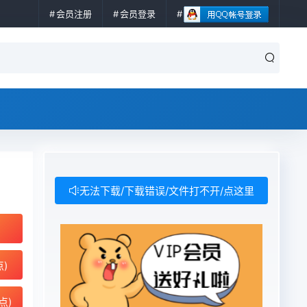
会员注册
会员登录
无法下载/下载错误/文件打不开/点这里
点)
点)