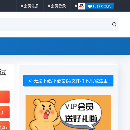
会员注册
会员登录
测试
无法下载/下载错误/文件打不开/点这里
点)
0点)